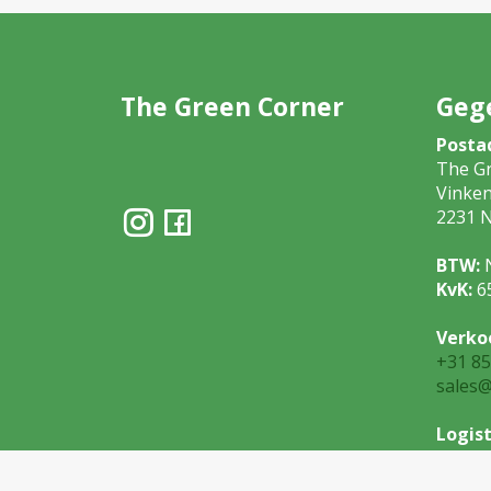
The Green Corner
Geg
Posta
The G
Vinke
2231 N
BTW:
KvK:
6
Verko
+31 85
sales@
Logist
+31 85