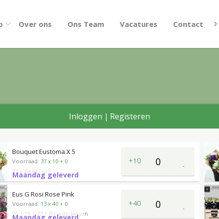
p
Over ons
Ons Team
Vacatures
Contact
Inloggen
|
Registeren
Bouquet Eustoma X 5
+10
Voorraad:
37 x 10 + 0
-
45
| Bella Fiori
Maandag geleverd
Eus G Rosi Rose Pink
+40
Voorraad:
13 x 40 + 0
-
70
| 55
| 23
| Ricardo Jansen
Maandag geleverd