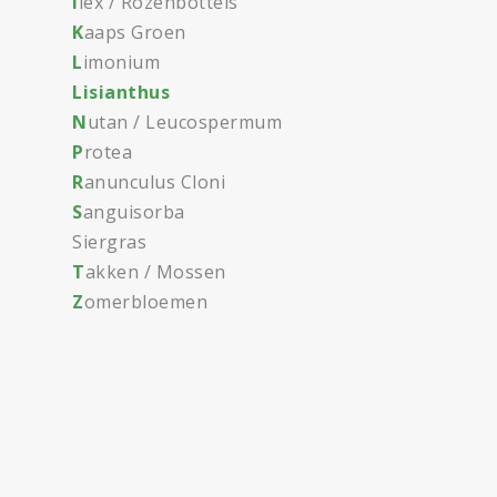
I
lex / Rozenbottels
K
aaps Groen
L
imonium
Lisianthus
N
utan / Leucospermum
P
rotea
R
anunculus Cloni
S
anguisorba
Siergras
T
akken / Mossen
Z
omerbloemen