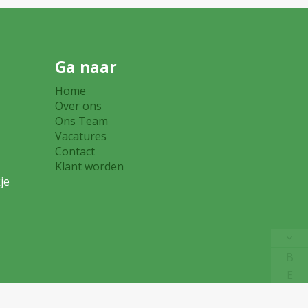
Ga naar
Home
eer
Over ons
Ons Team
Vacatures
0
Contact
Klant worden
je
B
E