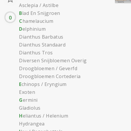
Asclepia / Astilbe
B
lad En Snijgroen
0
C
hamelaucium
D
elphinium
Dianthus Barbatus
Dianthus Standaard
Dianthus Tros
Diversen Snijbloemen Overig
Droogbloemen / Geverfd
Droogbloemen Cortederia
E
chinops / Eryngium
Exoten
G
ermini
Gladiolus
H
eliantus / Helenium
Hydrangea