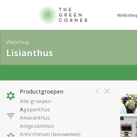
Websho
Webshop
Lisianthus
Productgroepen
Alle groepen
A
gapanthus
Amaranthus
Anigozanthos
Antirrhinum (leeuwebek)