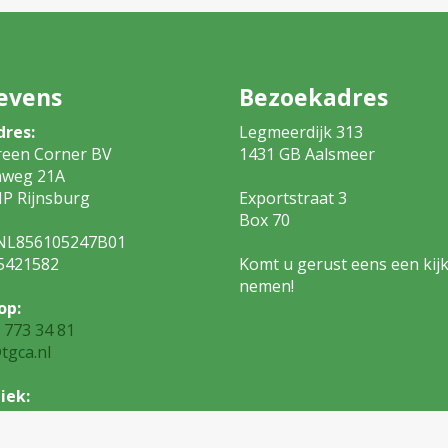
evens
Bezoekadres
dres:
Legmeerdijk 313
reen Corner BV
1431 GB Aalsm
nweg 21A
P Rijnsburg
Exportstraat 3
Box 7
NL856105247B01
5421582
Komt u gerust eens een kijk
nemen!
op:
 773 34 81
tgca.nl
iek:
 773 34 82