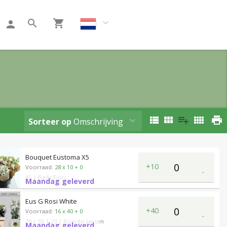
Klant worden
Sorteer op
Omschrijving
Bouquet Eustoma X5
+10
Voorraad:
28 x 10 + 0
-
45
| Bella Fiori
Maandag geleverd
Eus G Rosi White
+40
Voorraad:
16 x 40 + 0
-
70
| 55
| 23
| Ricardo Jansen
Maandag geleverd