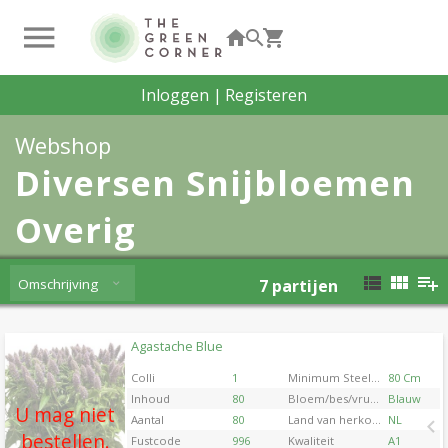
Inloggen
|
Registeren
Webshop
Diversen Snijbloemen
Overig
Omschrijving
7
partijen
Agastache Blue
Agastache Blue
U moet ingelogd zijn om te kunnen kopen.
Klik hier
Colli
1
Minimum Steellengte
80 Cm
om in te loggen.
Inhoud
80
Bloem/bes/vruchtkleur 1
Blauw
U mag niet
Aantal
80
Land van herkomst
NL
bestellen.
Fustcode
996
Kwaliteit
A1