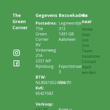
The
Gegevens
Bezoekadres
Ga
Green
naar
Postadres:
Legmeerdijk
Corner
The
313
Home
Green
1431 GB
Over
Corner
Aalsmeer
ons
BV
Ons
Vinkenweg
Team
21A
Vacatures
2231 NP
Contact
Rijnsburg
Exportstraat
Klant
3
worden
BTW:
NL856105247B01
Box 70
KvK:
65421582
Verkoop:
+31 85
Komt u