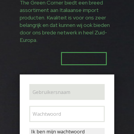
The Green Corner biedt een breed
assortiment aan Italiaanse import
producten. Kwaliteit is voor ons zeer
belangrijk en dat kunnen wij ook bieden
door ons brede netwerk in heel Zuid-
Europa.
Webshop
Klant worden
Ik ben mijn wachtwoord