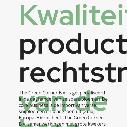
Kwalitei
produc
rechtst
van de
The Green Corner B.V. is gespecialiseerd
in de daghandel van seizoensbloemen. De
core business is de import van verse
snijbloemen en bladgroen uit (Zuid)
Europa. Hierbij heeft The Green Corner
B.V. samenwerkingen met grote kwekers