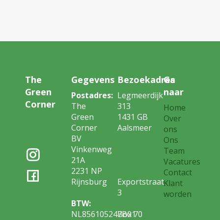
The
Gegevens
Bezoekadres
Ga
Green
naar
Postadres:
Legmeerdijk
Corner
The
313
Home
Green
1431 GB
Over
Corner
Aalsmeer
ons
BV
Ons
Vinkenweg
Team
21A
Vacatures
2231 NP
Contact
Rijnsburg
Exportstraat
Klant
3
worden
BTW:
NL856105247B01
Box 70