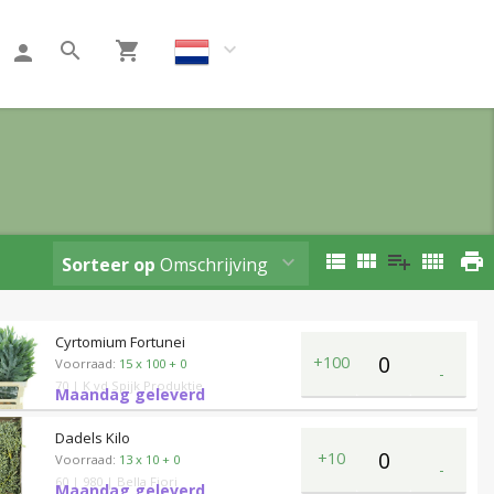
Klant worden
Sorteer op
Omschrijving
Cyrtomium Fortunei
+100
Voorraad:
15 x 100 + 0
-
70
| K vd Spijk Produktie
Maandag geleverd
Dadels Kilo
+10
Voorraad:
13 x 10 + 0
-
60
| 980
| Bella Fiori
Maandag geleverd