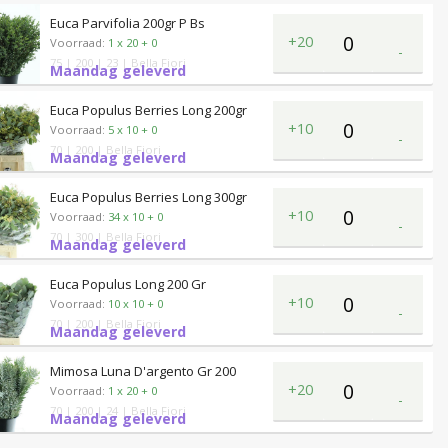
Euca Parvifolia 200gr P Bs
+20
Voorraad:
1 x 20 + 0
-
75
| 200
| 23
| Bella Fiori
Maandag geleverd
Euca Populus Berries Long 200gr
+10
Voorraad:
5 x 10 + 0
-
70
| 200
| Bella Fiori
Maandag geleverd
Euca Populus Berries Long 300gr
+10
Voorraad:
34 x 10 + 0
-
70
| 300
| Bella Fiori
Maandag geleverd
Euca Populus Long 200 Gr
+10
Voorraad:
10 x 10 + 0
-
70
| 200
| Bella Fiori
Maandag geleverd
Mimosa Luna D'argento Gr 200
+20
Voorraad:
1 x 20 + 0
-
70
| 200
| 24
| Bella Fiori
Maandag geleverd