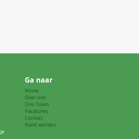
Ga naar
Home
eer
Over ons
Ons Team
Vacatures
0
Contact
Klant worden
je