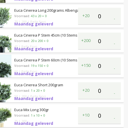
Euca Cinerea Long 200grams Albenga
+20
Voorraad:
43 x 20 + 0
-
70
| 200
| Bella Fiori
Maandag geleverd
Euca Cinerea P Stem 45cm (10 Stems Per Bunch)
+200
Voorraad:
20 x 200 + 0
-
45
| Bella Fiori
Maandag geleverd
Euca Cinerea P Stem 60cm (10 Stems Per Bunch)
+150
Voorraad:
19 x 150 + 0
-
60
| Bella Fiori
Maandag geleverd
Euca Cinerea Short 200gram
+20
Voorraad:
1 x 20 + 0
-
50
| 200
| Bella Fiori
Maandag geleverd
Euca Mix Long 300gr
+10
Voorraad:
1 x 10 + 0
-
75
| 300
Maandag geleverd