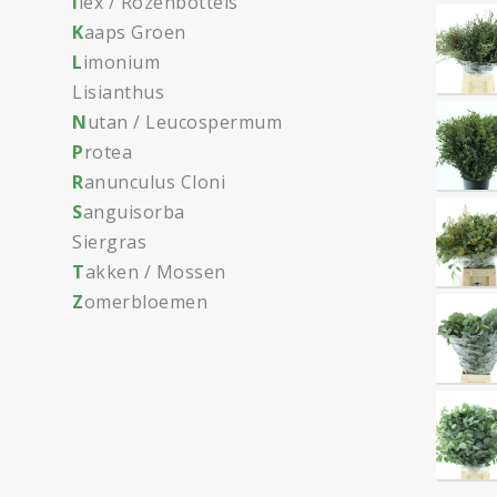
I
lex / Rozenbottels
K
aaps Groen
L
imonium
Lisianthus
N
utan / Leucospermum
P
rotea
R
anunculus Cloni
S
anguisorba
Siergras
T
akken / Mossen
Z
omerbloemen