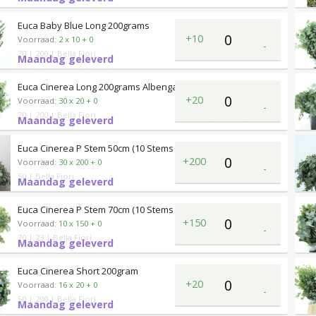
Euca Baby Blue Long 200grams
+10
Voorraad:
2 x 10 + 0
-
70
| 200
| Bella Fiori
Maandag geleverd
Euca Cinerea Long 200grams Albenga
+20
Voorraad:
30 x 20 + 0
-
70
| 200
| Bella Fiori
Maandag geleverd
Euca Cinerea P Stem 50cm (10 Stems Per Bunch)
+200
Voorraad:
30 x 200 + 0
-
50
| Bella Fiori
Maandag geleverd
Euca Cinerea P Stem 70cm (10 Stems Per Bunch)
+150
Voorraad:
10 x 150 + 0
-
70
| 23
| Bella Fiori
Maandag geleverd
Euca Cinerea Short 200gram
+20
Voorraad:
16 x 20 + 0
-
50
| 200
| Bella Fiori
Maandag geleverd