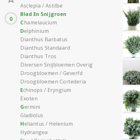
Asclepia / Astilbe
B
lad En Snijgroen
0
C
hamelaucium
D
elphinium
Dianthus Barbatus
Dianthus Standaard
Dianthus Tros
Diversen Snijbloemen Overig
Droogbloemen / Geverfd
Droogbloemen Cortederia
E
chinops / Eryngium
Exoten
G
ermini
Gladiolus
H
eliantus / Helenium
Hydrangea