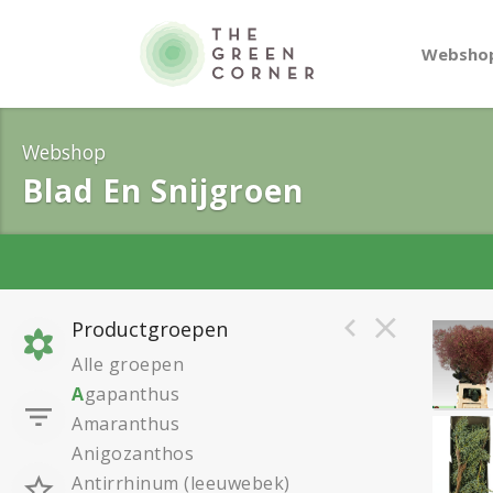
Websho
Webshop
Blad En Snijgroen
Productgroepen
Alle groepen
A
gapanthus
Amaranthus
Anigozanthos
Antirrhinum (leeuwebek)