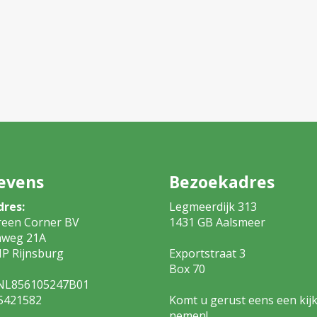
evens
Bezoekadres
dres:
Legmeerdijk 313
reen Corner BV
1431 GB Aalsm
nweg 21A
P Rijnsburg
Exportstraat 3
Box 7
NL856105247B01
5421582
Komt u gerust eens een kijk
nemen!