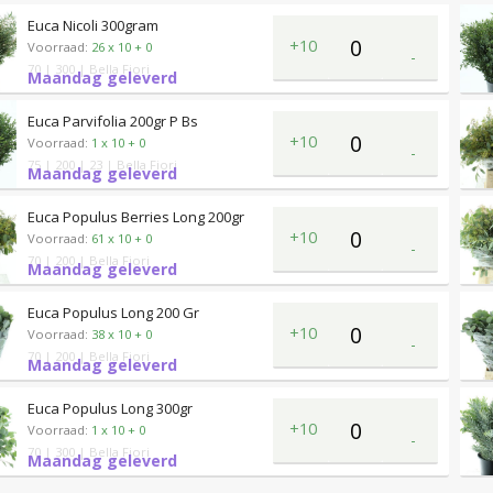
Euca Nicoli 300gram
+10
Voorraad:
26 x 10 + 0
-
70
| 300
| Bella Fiori
Maandag geleverd
Euca Parvifolia 200gr P Bs
+10
Voorraad:
1 x 10 + 0
-
75
| 200
| 23
| Bella Fiori
Maandag geleverd
Euca Populus Berries Long 200gr
+10
Voorraad:
61 x 10 + 0
-
70
| 200
| Bella Fiori
Maandag geleverd
Euca Populus Long 200 Gr
+10
Voorraad:
38 x 10 + 0
-
70
| 200
| Bella Fiori
Maandag geleverd
Euca Populus Long 300gr
+10
Voorraad:
1 x 10 + 0
-
70
| 300
| Bella Fiori
Maandag geleverd