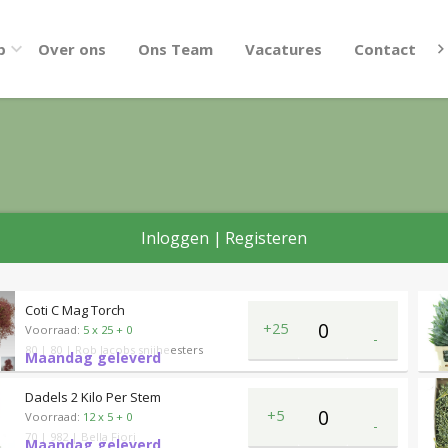
p
Over ons
Ons Team
Vacatures
Contact
Inloggen
|
Registeren
Coti C Mag Torch
+25
Voorraad:
5 x 25 + 0
-
80
| 80
| Rob Jacobs snijheesters
Maandag geleverd
Dadels 2 Kilo Per Stem
+5
Voorraad:
12 x 5 + 0
-
70
| 982
| Bella Fiori
Maandag geleverd