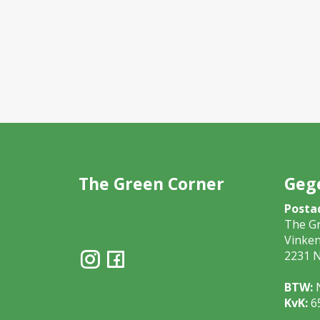
The Green Corner
Geg
Posta
The G
Vinke
2231 N
BTW:
KvK:
6