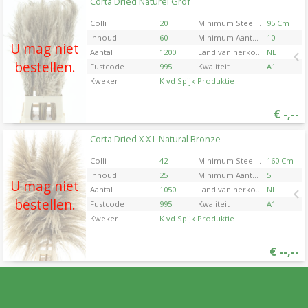
Corta Dried Naturel Grof
Corta Dried Naturel Grof
U moet ingelogd zijn om te kunnen kopen.
Klik hier
Colli
20
Minimum Steellengte
95 Cm
om in te loggen.
Inhoud
60
Minimum Aantal Takken Per Plant
10
U mag niet
Aantal
1200
Land van herkomst
NL
bestellen.
Fustcode
995
Kwaliteit
A1
Kweker
K vd Spijk Produktie
€
-,--
Corta Dried X X L Natural Bronze
Corta Dried X X L Natural Bronze
U moet ingelogd zijn om te kunnen kopen.
Klik hier
Colli
42
Minimum Steellengte
160 Cm
om in te loggen.
Inhoud
25
Minimum Aantal Takken Per Plant
5
U mag niet
Aantal
1050
Land van herkomst
NL
bestellen.
Fustcode
995
Kwaliteit
A1
Kweker
K vd Spijk Produktie
€
--,--