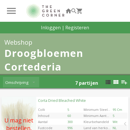
Inloggen
|
Registeren
Webshop
Droogbloemen
Cortederia
Omschrijving
7
partijen
Corta Dried Bleached White
Corta Dried Bleached White
U moet ingelogd zijn om te kunnen kopen.
Klik hier
Colli
5
Minimum Steellengte
95 Cm
om in te loggen.
Inhoud
60
Minimum Aantal Takken Per Plant
5
U mag niet
Aantal
300
Kleurbehandeld
Wit
bestellen.
Fustcode
996
Land van herkomst
NL