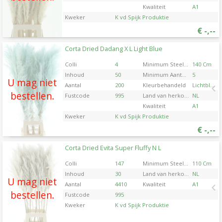
Kwaliteit
A1
Kweker
K vd Spijk Produktie
€
-,--
Corta Dried Dadang X L Light Blue
Corta Dried Dadang X L Light Blue
U moet ingelogd zijn om te kunnen kopen.
Klik hier
Colli
4
Minimum Steellengte
140 Cm
om in te loggen.
Inhoud
50
Minimum Aantal Takken Per Plant
5
U mag niet
Aantal
200
Kleurbehandeld
Lichtblauw
bestellen.
Fustcode
995
Land van herkomst
NL
Kwaliteit
A1
Kweker
K vd Spijk Produktie
€
-,--
Corta Dried Evita Super Fluffy N L
Corta Dried Evita Super Fluffy N L
U moet ingelogd zijn om te kunnen kopen.
Klik hier
Colli
147
Minimum Steellengte
110 Cm
om in te loggen.
Inhoud
30
Land van herkomst
NL
U mag niet
Aantal
4410
Kwaliteit
A1
bestellen.
Fustcode
995
Kweker
K vd Spijk Produktie