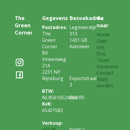
The
Gegevens
Bezoekadres
Ga
Green
naar
Postadres:
Legmeerdijk
Corner
The
313
Home
Green
1431 GB
Over
Corner
Aalsmeer
ons
BV
Ons
Vinkenweg
Team
21A
Vacatures
2231 NP
Contact
Rijnsburg
Exportstraat
Klant
3
worden
BTW:
NL856105247B01
Box 70
KvK:
65421582
Verkoop:
+31 85
Komt u