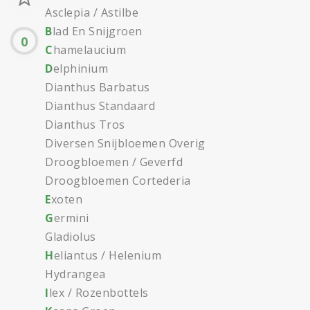
Asclepia / Astilbe
B
lad En Snijgroen
0
C
hamelaucium
D
elphinium
Dianthus Barbatus
Dianthus Standaard
Dianthus Tros
Diversen Snijbloemen Overig
Droogbloemen / Geverfd
Droogbloemen Cortederia
E
xoten
G
ermini
Gladiolus
H
eliantus / Helenium
Hydrangea
I
lex / Rozenbottels