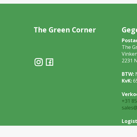
The Green Corner
Geg
Posta
The G
Vinke
2231 N
BTW:
KvK:
6
Verko
+31 85
sales@
Logist
+31 85