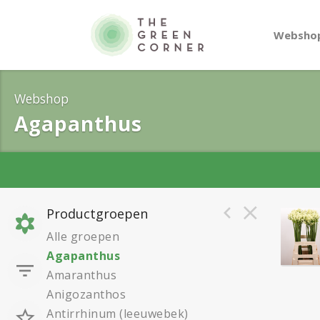
Websho
Webshop
Agapanthus
Productgroepen
Alle groepen
A
gapanthus
Amaranthus
Anigozanthos
Antirrhinum (leeuwebek)