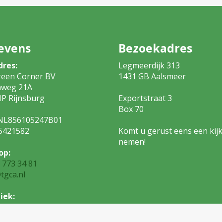
evens
Bezoekadres
dres:
Legmeerdijk 313
reen Corner BV
1431 GB Aalsm
nweg 21A
P Rijnsburg
Exportstraat 3
Box 7
NL856105247B01
5421582
Komt u gerust eens een kijk
nemen!
op:
 773 34 81
tgca.nl
iek:
 773 34 82