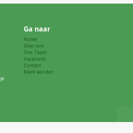
Ga naar
Home
eer
Over ons
Ons Team
Vacatures
0
Contact
Klant worden
je
A