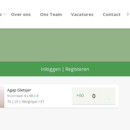
p
Over ons
Ons Team
Vacatures
Contact
Inloggen
|
Registeren
Agap Gletsjer
+60
Voorraad:
4 x 60 + 0
-
70
| 23
| Marginpar / ET