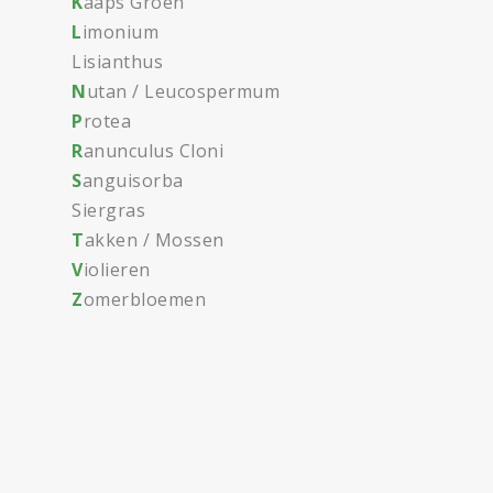
K
aaps Groen
L
imonium
Lisianthus
N
utan / Leucospermum
P
rotea
R
anunculus Cloni
S
anguisorba
Siergras
T
akken / Mossen
V
iolieren
Z
omerbloemen