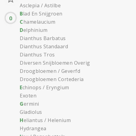
Asclepia / Astilbe
B
lad En Snijgroen
0
C
hamelaucium
D
elphinium
Dianthus Barbatus
Dianthus Standaard
Dianthus Tros
Diversen Snijbloemen Overig
Droogbloemen / Geverfd
Droogbloemen Cortederia
E
chinops / Eryngium
Exoten
G
ermini
Gladiolus
H
eliantus / Helenium
Hydrangea