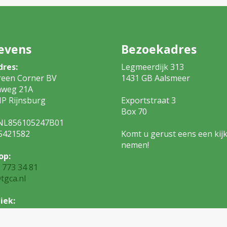
evens
Bezoekadres
dres:
Legmeerdijk 313
reen Corner BV
1431 GB Aalsm
nweg 21A
P Rijnsburg
Exportstraat 3
Box 7
NL856105247B01
5421582
Komt u gerust eens een kijk
nemen!
op:
 773 34 81
tgca.nl
iek:
 773 34 82