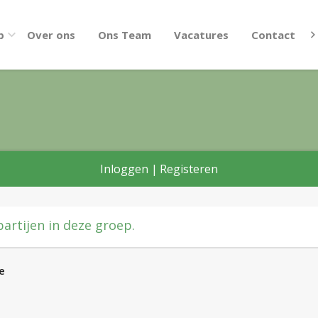
p
Over ons
Ons Team
Vacatures
Contact
Inloggen
|
Registeren
artijen in deze groep.
e