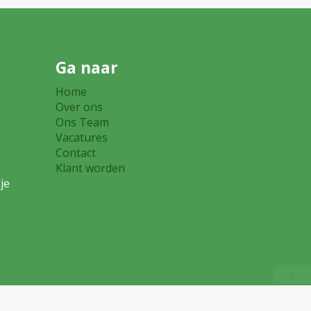
Ga naar
Home
eer
Over ons
Ons Team
Vacatures
0
Contact
Klant worden
je