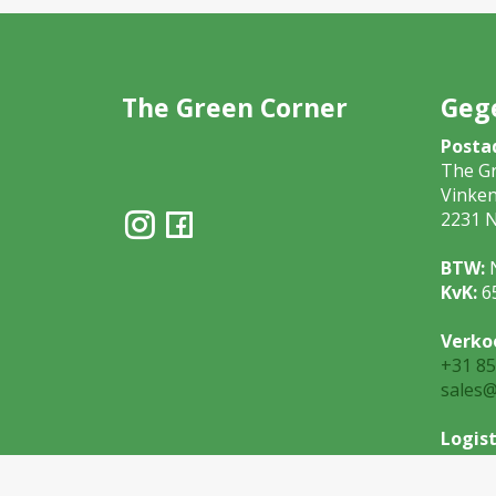
The Green Corner
Geg
Posta
The G
Vinke
2231 N
BTW:
KvK:
6
Verko
+31 85
sales@
Logist
+31 85