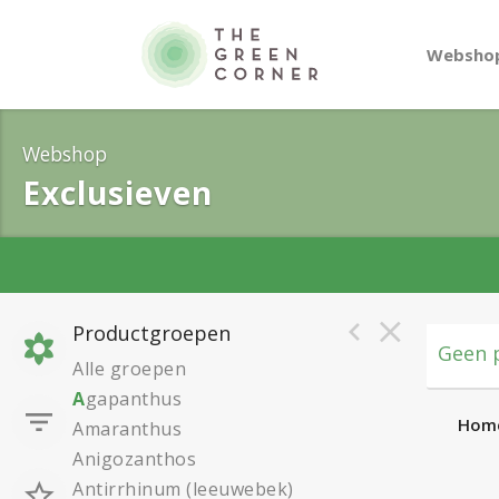
Websho
Webshop
Exclusieven
Productgroepen
Geen p
Alle groepen
A
gapanthus
Hom
Amaranthus
Anigozanthos
Antirrhinum (leeuwebek)