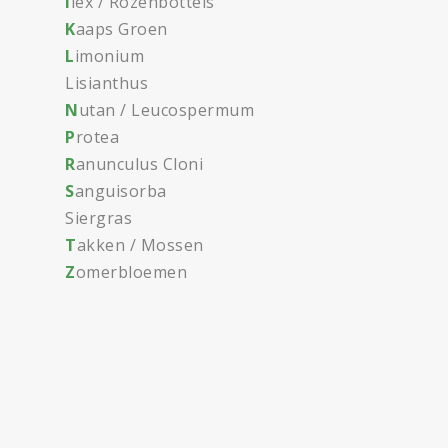
I
lex / Rozenbottels
K
aaps Groen
L
imonium
Lisianthus
N
utan / Leucospermum
P
rotea
R
anunculus Cloni
S
anguisorba
Siergras
T
akken / Mossen
Z
omerbloemen