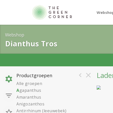
Websho
Webshop
Dianthus Tros
Laden
Productgroepen
Alle groepen
A
gapanthus
Amaranthus
Anigozanthos
Antirrhinum (leeuwebek)