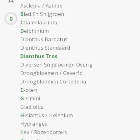
Asclepia / Astilbe
B
lad En Snijgroen
0
C
hamelaucium
D
elphinium
Dianthus Barbatus
Dianthus Standaard
Dianthus Tros
Diversen Snijbloemen Overig
Droogbloemen / Geverfd
Droogbloemen Cortederia
E
xoten
G
ermini
Gladiolus
H
eliantus / Helenium
Hydrangea
I
lex / Rozenbottels