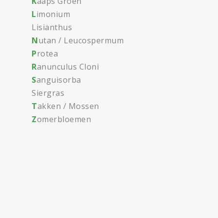
K
aaps Groen
L
imonium
Lisianthus
N
utan / Leucospermum
P
rotea
R
anunculus Cloni
S
anguisorba
Siergras
T
akken / Mossen
Z
omerbloemen