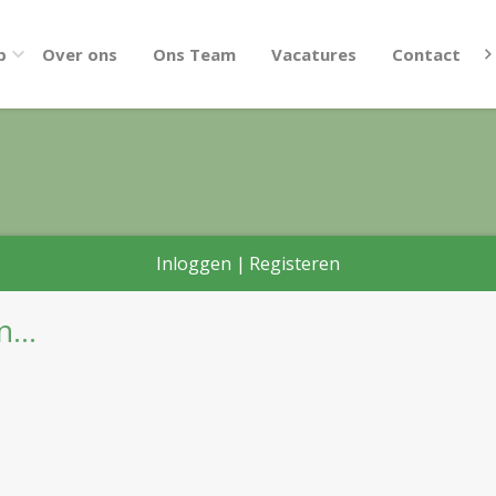
p
Over ons
Ons Team
Vacatures
Contact
Inloggen
|
Registeren
...