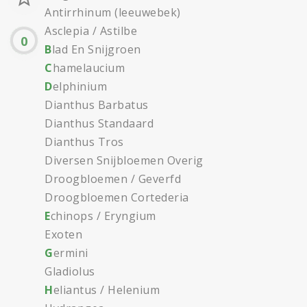
Antirrhinum (leeuwebek)
Asclepia / Astilbe
0
B
lad En Snijgroen
C
hamelaucium
D
elphinium
Dianthus Barbatus
Dianthus Standaard
Dianthus Tros
Diversen Snijbloemen Overig
Droogbloemen / Geverfd
Droogbloemen Cortederia
E
chinops / Eryngium
Exoten
G
ermini
Gladiolus
H
eliantus / Helenium