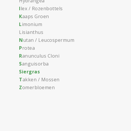
Hydrangea
I
lex / Rozenbottels
K
aaps Groen
L
imonium
Lisianthus
N
utan / Leucospermum
P
rotea
R
anunculus Cloni
S
anguisorba
Siergras
T
akken / Mossen
Z
omerbloemen