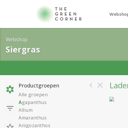
Websho
Webshop
Siergras
Laden
Productgroepen
Alle groepen
A
gapanthus
Allium
Amaranthus
Anigozanthos