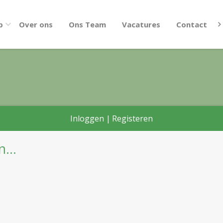
p
Over ons
Ons Team
Vacatures
Contact
Inloggen
|
Registeren
...