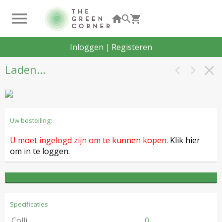
Inloggen
|
Registeren
Laden...
Uw bestelling:
U moet ingelogd zijn om te kunnen kopen.
Klik hier
om in te loggen.
Specificaties
Colli
0