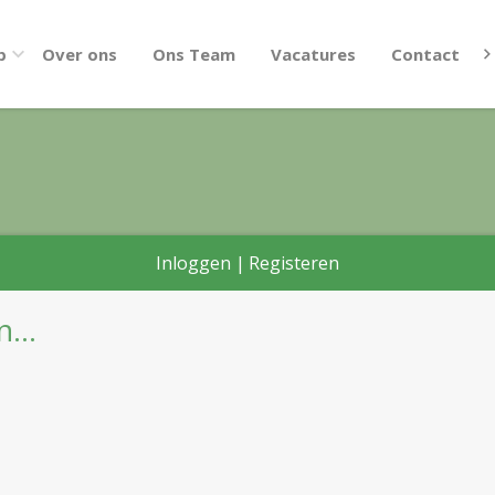
p
Over ons
Ons Team
Vacatures
Contact
Inloggen
|
Registeren
...