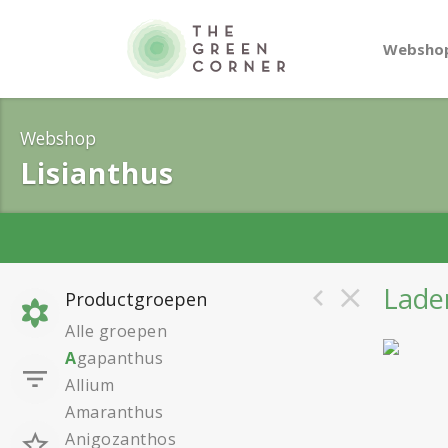
Websho
Webshop
Lisianthus
Laden
Productgroepen
Alle groepen
A
gapanthus
Allium
Amaranthus
Anigozanthos