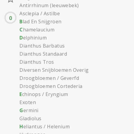
Antirrhinum (leeuwebek)
Asclepia / Astilbe
0
B
lad En Snijgroen
C
hamelaucium
D
elphinium
Dianthus Barbatus
Dianthus Standaard
Dianthus Tros
Diversen Snijbloemen Overig
Droogbloemen / Geverfd
Droogbloemen Cortederia
E
chinops / Eryngium
Exoten
G
ermini
Gladiolus
H
eliantus / Helenium