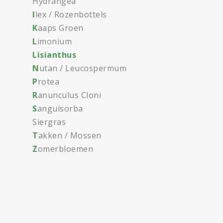
Hydrangea
I
lex / Rozenbottels
K
aaps Groen
L
imonium
Lisianthus
N
utan / Leucospermum
P
rotea
R
anunculus Cloni
S
anguisorba
Siergras
T
akken / Mossen
Z
omerbloemen