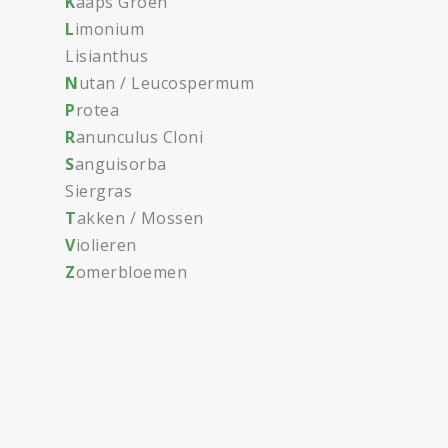
K
aaps Groen
L
imonium
Lisianthus
N
utan / Leucospermum
P
rotea
R
anunculus Cloni
S
anguisorba
Siergras
T
akken / Mossen
V
iolieren
Z
omerbloemen