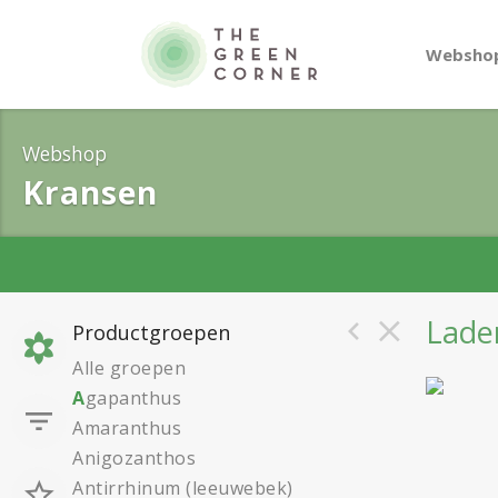
Websho
Webshop
Kransen
Laden
Productgroepen
Alle groepen
A
gapanthus
Amaranthus
Anigozanthos
Antirrhinum (leeuwebek)