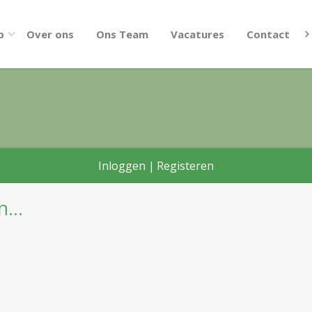
p
Over ons
Ons Team
Vacatures
Contact
Inloggen
|
Registeren
...