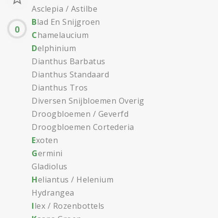
Asclepia / Astilbe
B
lad En Snijgroen
0
C
hamelaucium
D
elphinium
Dianthus Barbatus
Dianthus Standaard
Dianthus Tros
Diversen Snijbloemen Overig
Droogbloemen / Geverfd
Droogbloemen Cortederia
E
xoten
G
ermini
Gladiolus
H
eliantus / Helenium
Hydrangea
I
lex / Rozenbottels