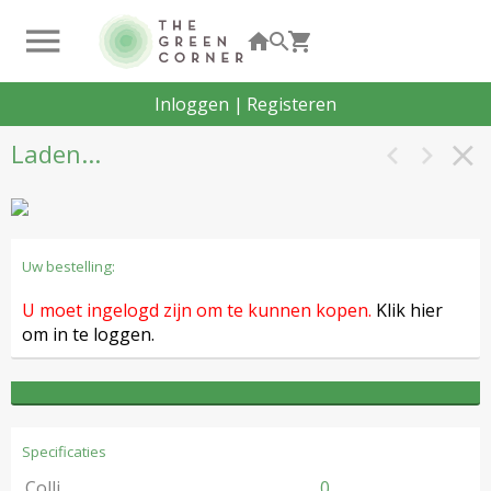
Inloggen
|
Registeren
Laden...
Uw bestelling:
U moet ingelogd zijn om te kunnen kopen.
Klik hier
om in te loggen.
Specificaties
Colli
0